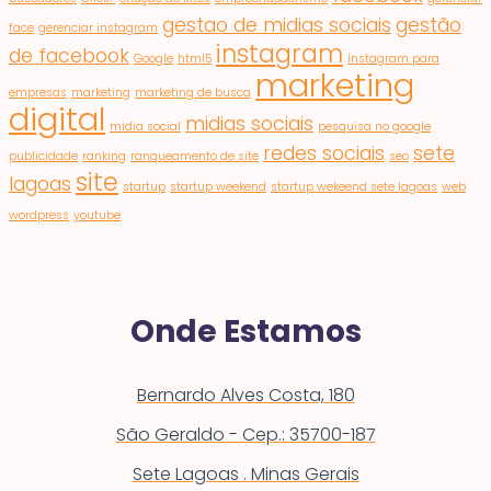
gestao de midias sociais
gestão
face
gerenciar instagram
instagram
de facebook
Google
html5
instagram para
marketing
empresas
marketing
marketing de busca
digital
midias sociais
midia social
pesquisa no google
redes sociais
sete
publicidade
ranking
ranqueamento de site
seo
site
lagoas
startup
startup weekend
startup wekeend sete lagoas
web
wordpress
youtube
Onde Estamos
Bernardo Alves Costa, 180
São Geraldo - Cep.: 35700-187
Sete Lagoas . Minas Gerais