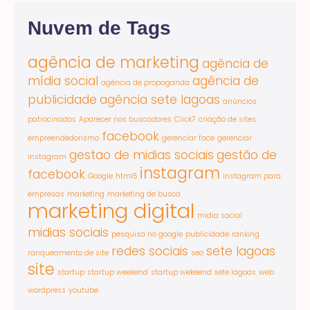
Nuvem de Tags
agência de marketing
agência de
mídia social
agência de
agência de propaganda
publicidade
agência sete lagoas
anúncios
patrocinados
Aparecer nos buscadores
Click7
criação de sites
facebook
empreendedorismo
gerenciar face
gerenciar
gestao de midias sociais
gestão de
instagram
instagram
facebook
Google
html5
instagram para
empresas
marketing
marketing de busca
marketing digital
midia social
midias sociais
pesquisa no google
publicidade
ranking
redes sociais
sete lagoas
ranqueamento de site
seo
site
startup
startup weekend
startup wekeend sete lagoas
web
wordpress
youtube