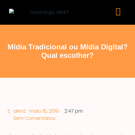
Mídia Tradicional ou Mídia Digital?
Qual escolher?
alen
maio 16, 2019
2:47 pm
Sem Comentários