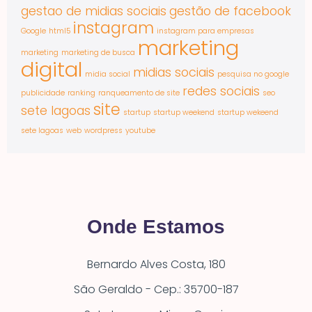
gestao de midias sociais
gestão de facebook
instagram
Google
html5
instagram para empresas
marketing
marketing
marketing de busca
digital
midias sociais
midia social
pesquisa no google
redes sociais
publicidade
ranking
ranqueamento de site
seo
site
sete lagoas
startup
startup weekend
startup wekeend
sete lagoas
web
wordpress
youtube
Onde Estamos
Bernardo Alves Costa, 180
São Geraldo - Cep.: 35700-187