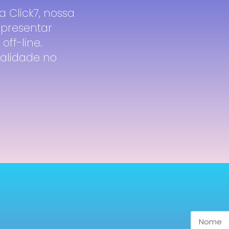
 Click7, nossa
"Atendimento em tempo, or
presentar
e ideias criativas para açõ
ff-line.
Lorena Figueiredo
alidade no
ADVOGADA DE DIREITO IMOBILIÁRIO