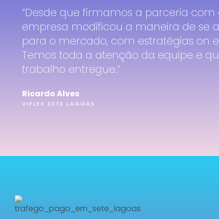
“Desde que firmamos a parceria com a
empresa modificou a maneira de se a
para o mercado, com estratégias on e o
Temos toda a atenção da equipe e qu
trabalho entregue.”
Ricardo Alves
VIFLEX SETE LAGOAS