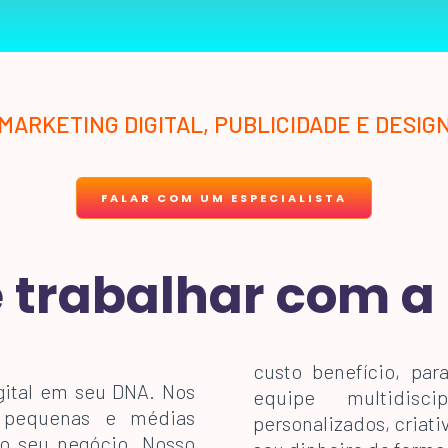
MARKETING DIGITAL, PUBLICIDADE E DESIG
FALAR COM UM ESPECIALISTA
 trabalhar com a 
custo benefício, par
gital em seu DNA. Nos
equipe multidisci
s pequenas e médias
personalizados, criati
o seu negócio. Nosso