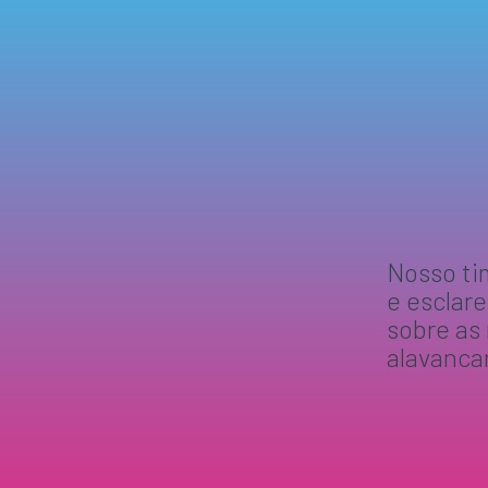
Nosso ti
e esclar
sobre as
alavanca