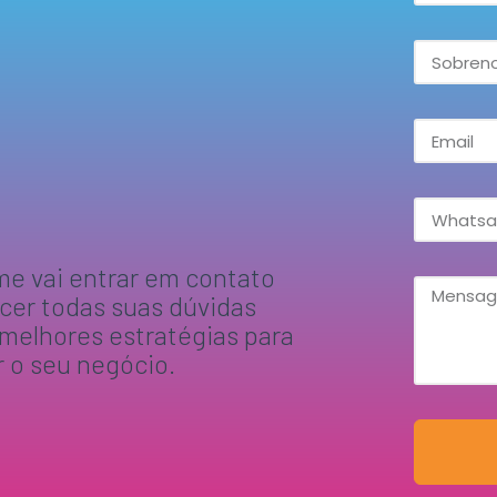
me vai entrar em contato
ecer todas suas dúvidas
 melhores estratégias para
r o seu negócio.